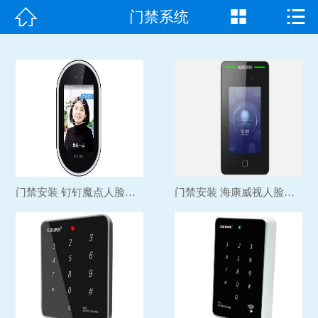



门禁系统
首页

走进我们
产品中心
成功案例
新闻资讯
门禁安装 钉钉魔点人脸识...
门禁安装 海康威视人脸识...
常见问题
客户见证
联系我们