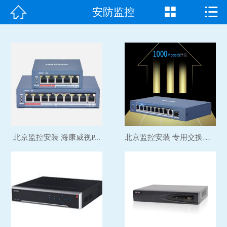



安防监控
首页

走进我们
产品中心
成功案例
新闻资讯
北京监控安装 海康威视P...
北京监控安装 专用交换机...
常见问题
客户见证
联系我们